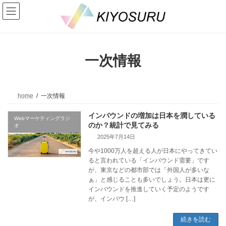
コ
ナ
ン
ビ
テ
ゲ
ン
ー
ツ
シ
へ
ョ
一次情報
ス
ン
キ
に
ッ
移
プ
動
home
一次情報
インバウンドの増加は日本を潤している
Webマーケティングラジ
のか？統計で見てみる
オ
2025年7月14日
今や1000万人を超える人が日本にやってきてい
ると言われている「インバウンド需要」です
が、東京などの都市部では「外国人が多いな
ぁ」と感じることも多いでしょう。日本は更に
インバウンドを推進していく予定のようです
が、インバウ […]
続きを読む