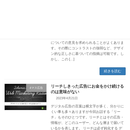
デザイン的に正しいとビジネス的に正し
SNS広告
いはイコールではない
2023年5月17日
ウェブデザイナーの職業訓練校で講師をしてい
るのですが、バナー制作の際に作成したバナー
についての意見を求められることがよくありま
す。その際にコントラストの強弱など、デザイ
ン的な正しさに基づいての指摘は可能です。し
かし、この […]
続きを読む
リーチしきった広告にお金をかけ続ける
4マス広告
のは意味がない
2023年4月21日
デジタル広告の言葉は横文字が多く、分かりに
くい事も多々ありますが今回お話する「リー
チ」もそのひとつです。リーチとはその広告・
情報が、どこのユーザー、どんな層まで届いて
いるかを表します。 リーチは必ず鈍化する デ