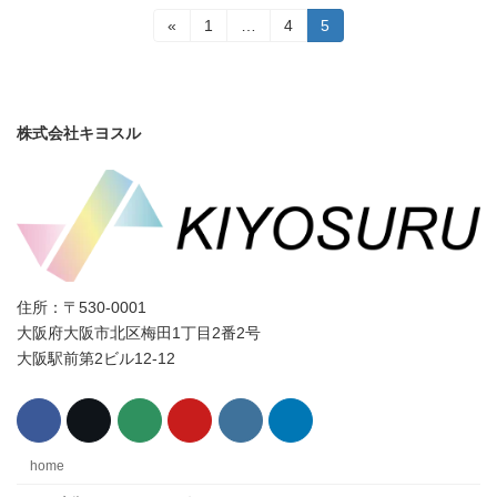
投
固
固
固
«
1
…
4
5
定
定
定
稿
ペ
ペ
ペ
ー
ー
ー
の
ジ
ジ
ジ
ペ
株式会社キヨスル
ー
ジ
送
り
住所：〒530-0001
大阪府大阪市北区梅田1丁目2番2号
大阪駅前第2ビル12-12
home