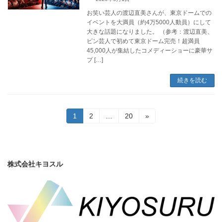
お笑い芸人の渡辺直美さんが、東京ドームでの
イベントを大満員（約4万5000人動員）にして
大きな話題になりました。 （参考：渡辺直美、
ピン芸人で初めて東京ドーム完売！超満員
45,000人が集結したコメディーショーに豪華サ
プ […]
続きを読む
投
固
固
固
1
2
…
20
»
定
定
定
稿
ペ
ペ
ペ
ー
ー
ー
の
ジ
ジ
ジ
ペ
株式会社キヨスル
ー
ジ
送