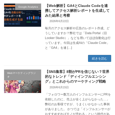
【Web解析】GA4とClaude Codeを連
Google Analytics
携してアクセス解析レポートを生成して
みた結果と考察
2026年6月22日
毎月のアクセス解析や広告のレポート作成、ど
うしていますか？弊社では「Data Portal（旧
Looker Studio）」などを用いてほぼ自動化は行
っています。今回は生成AIの「Claude Code」
と「GA4」を連 […]
続きを読む
【SNS集客】8割がPRを信じない？世界
Webマーケティングラジ
的なトレンド「ディインフルエンシン
オ
グ」とこれからのマーケティング戦略
2026年6月15日
「フォロワー数万人のインフルエンサーにPRを
依頼したのに、売上が全く上がらなかった…」
弊社のお客様ですが、うまくいかなかった事例
がありました。 かつては「インフルエンサーが
おすすめすればモノが売れる」という時代があ