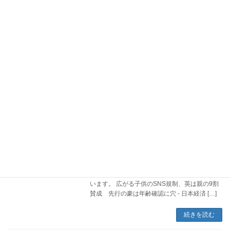
2026年4月から、自転車の交通違反に対する罰
則が厳しくなりました。「反則金を取られるく
らいなら、もう自転車に乗らない」——そんな
声もたまに聞きますが、実際のところ「自転車
離れ」は起きているのでしょうか？ この法改正
が自 […]
続きを読む
世界で進む「子どものSNS利用規制」。
SNS運用
各国の動向とマーケター視点で考える問
題の本質
2026年6月29日
最近、世界各国で子ども（未成年）のSNS利用
を制限する法整備が急速に進んでいます。イギ
リスは2027年春にも禁止する方針と報道されて
います。 広がる子供のSNS規制、英は親の9割
賛成 先行の豪は年齢確認に穴 - 日本経済 […]
続きを読む