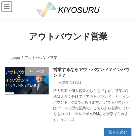
コ
ナ
ン
ビ
テ
ゲ
ン
ー
ツ
シ
へ
ョ
アウトバウンド営業
ス
ン
キ
に
ッ
移
プ
動
home
アウトバウンド営業
営業するならアウトバウンド？インバウ
Google広告
ンド？
2025年7月21日
法人営業・個人営業どちらもですが、営業の手
法は大きく分けて「アウトバウンド」と「イン
バウンド」の2つがあります。 アウトバウンド
はプッシュ型の営業で、こちらから営業してい
くものです。テレアポやDMなどが挙げられま
す。イン […]
続きを読む