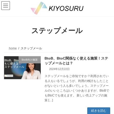
コ
ナ
ン
ビ
テ
ゲ
ン
ー
ツ
シ
へ
ョ
ステップメール
ス
ン
キ
に
ッ
移
プ
動
home
ステップメール
BtoB、BtoC関係なく使える施策！ステ
BtoB向け施策
ップメールとは？
2024年12月22日
ステップメールをご存知ですか？利用されてい
る人もいるでしょうが、利用の検討もしたこと
がないという人も多いでしょう。ステップメー
ルのいいところはいくつかありますが、BtoBで
もBtoCでも使えます。 新しい売上アップの施
策 […]
続きを読む