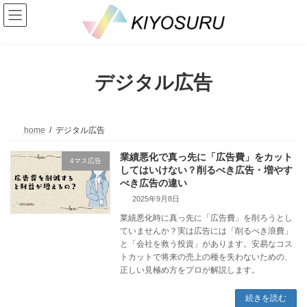
コ
ナ
ン
ビ
テ
ゲ
ン
ー
ツ
シ
へ
ョ
デジタル広告
ス
ン
キ
に
ッ
移
プ
動
home
デジタル広告
業績悪化で真っ先に「広告費」をカット
4マス広告
してはいけない？削るべき広告・増やす
べき広告の違い
2025年9月8日
業績悪化時に真っ先に「広告費」を削ろうとし
ていませんか？実は広告には「削るべき浪費」
と「会社を救う投資」があります。安易なコス
トカットで将来の売上の種を失わないための、
正しい見極め方をプロが解説します。
続きを読む