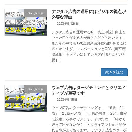
デジタル広告の運用にはビジネス視点が
Google広告
必要な理由
2023年6月26日
デジタル広告を運用する時、売上や認知向上と
いった目的がある方がほとんどだと思います。
またその中でもKPI(重要業績評価指標)をどこに
置くかですが、コンバージョンとCPA（顧客獲
得単価）をメインにしている方がほとんどだと
思 […]
続きを読む
ウェブ広告はターゲティングとクリエイ
Google広告
ティブが重要です
2023年6月5日
ウェブ広告のターゲティングは、「18歳～24
歳」「25歳～34歳」「子供の有無」など、緻密
に設定する事ができます。そのため、「細かく
絞って出せないか？」とクライアントから聞か
れる事がよくあります。 デジタル広告のターゲ