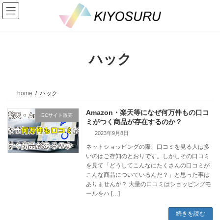
コ
ナ
ン
ビ
テ
ゲ
ン
ー
ツ
シ
へ
ョ
ハック
ス
ン
キ
に
ッ
移
プ
動
home
ハック
Amazon・楽天等になぜ何万件もの口コ
ECサイト販売
ミがつく商品が存在するのか？
2023年9月8日
ネットショッピングの際、口コミを見る人は多
いのはご存知のとおりです。しかしその口コミ
を見て「どうしてこんなにたくさんの口コミが
こんな商品についているんだ？」と思った事は
ありませんか？ 大量の口コミはショッピングモ
ールをハ […]
続きを読む