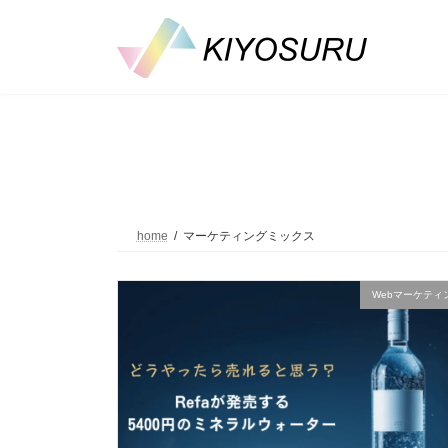
コ
ナ
ン
ビ
テ
ゲ
ン
ー
ツ
シ
へ
ョ
ス
ン
キ
に
ッ
移
プ
動
home
マーケティングミックス
Webマーケティ