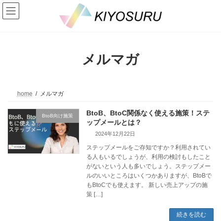
コ
ナ
ン
ビ
テ
ゲ
ン
ー
ツ
シ
へ
ョ
メルマガ
ス
ン
キ
に
ッ
移
プ
動
home
メルマガ
BtoB、BtoC関係なく使える施策！ステ
BtoB向け施策
ップメールとは？
2024年12月22日
ステップメールをご存知ですか？利用されてい
る人もいるでしょうが、利用の検討もしたこと
がないという人も多いでしょう。ステップメー
ルのいいところはいくつかありますが、BtoBで
もBtoCでも使えます。 新しい売上アップの施
策 […]
続きを読む