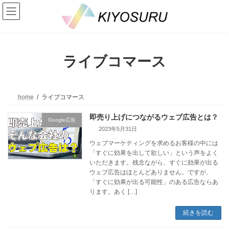
コ
ナ
ン
ビ
テ
ゲ
ン
ー
ツ
シ
へ
ョ
ライブコマース
ス
ン
キ
に
ッ
移
プ
動
home
ライブコマース
即売り上げにつながるウェブ広告とは？
Google広告
2023年5月31日
ウェブマーケティングを求めるお客様の中には
「すぐに効果を出して欲しい」という声をよく
いただきます。残念ながら、すぐに効果が出る
ウェブ広告はほとんどありません。ですが、
「すぐに効果が出る可能性」のある広告ならあ
ります。あく […]
続きを読む