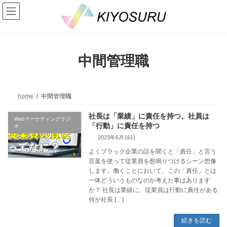
コ
ナ
ン
ビ
テ
ゲ
ン
ー
ツ
シ
へ
ョ
中間管理職
ス
ン
キ
に
ッ
移
プ
動
home
中間管理職
社長は「業績」に責任を持つ。社員は
Webマーケティングラジ
「行動」に責任を持つ
オ
2023年6月16日
よくブラック企業の話を聞くと「責任」と言う
言葉を使って従業員を怒鳴りつけるシーン想像
します。働くことにおいて、この「責任」とは
一体どういうものなのか考えた事はあります
か？ 社長は業績に、従業員は行動に責任がある
何が社長 […]
続きを読む