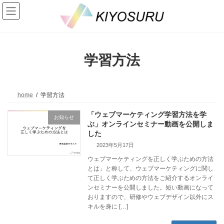
コ
ナ
ン
ビ
テ
ゲ
ン
ー
ツ
シ
へ
ョ
学習方法
ス
ン
キ
に
ッ
移
プ
動
home
学習方法
「ウェブマーケティング学習方法を学
お知らせ
ぶ」オンラインセミナー動画を公開しま
した
2023年5月17日
ウェブマーケティングを正しく学ぶための方法
とは」と称して、ウェブマーケティングに関し
て正しく学ぶための方法をご紹介するオンライ
ンセミナーを公開しました。短い動画になって
おりますので、研修やウェブデザイン以外にス
キルを身に […]