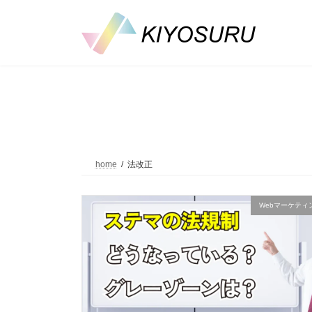
コ
ナ
ン
ビ
テ
ゲ
ン
ー
ツ
シ
へ
ョ
ス
ン
キ
に
ッ
移
プ
動
home
法改正
Webマーケティ