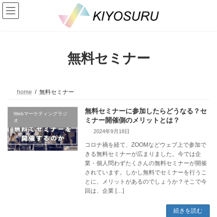
コ
ナ
ン
ビ
テ
ゲ
ン
ー
ツ
シ
へ
ョ
無料セミナー
ス
ン
キ
に
ッ
移
プ
動
home
無料セミナー
無料セミナーに参加したらどうなる？セ
Webマーケティングラジ
ミナー開催側のメリットとは？
オ
2024年9月18日
コロナ禍を経て、ZOOMなどウェブ上で参加で
きる無料セミナーが広まりました。今では企
業・個人問わずたくさんの無料セミナーが開催
されています。しかし無料でセミナーを行うこ
とに、メリットがあるのでしょうか？そこで今
回は、企業 […]
続きを読む