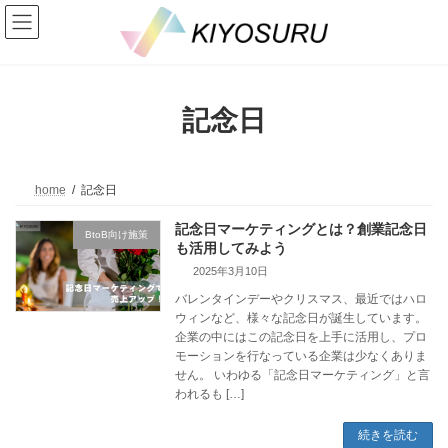
コ
ナ
ン
ビ
テ
ゲ
ン
ー
ツ
シ
へ
ョ
記念日
ス
ン
キ
に
ッ
移
プ
動
home
記念日
記念日マーケティングとは？創業記念日
BtoB向け施策
も活用してみよう
2025年3月10日
バレンタインデーやクリスマス、最近ではハロ
ウィンなど、様々な記念日が誕生しています。
企業の中にはこの記念日を上手に活用し、プロ
モーションを行なっている企業は少なくありま
せん。 いわゆる「記念日マーケティング」と言
われるも […]
続きを読む