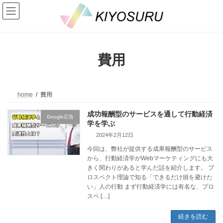
コ
ナ
ン
ビ
テ
ゲ
ン
ー
ツ
シ
へ
ョ
費用
ス
ン
キ
に
ッ
移
プ
動
home
費用
成功報酬型のサービスを通して行動経済
Google広告
学を学ぶ
2024年2月12日
今回は、弊社が提供する成果報酬型のサービス
から、行動経済学がWebマーケティングにも大
きく関わりがあると学んだ話を紹介します。 プ
ロスペクト理論で知る「できるだけ損を避けた
い」人の行動 まず行動経済学には有名な、プロ
スペ […]
続きを読む