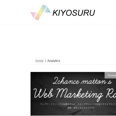
コ
ナ
ン
ビ
テ
ゲ
ン
ー
ツ
シ
へ
ョ
ス
ン
キ
に
ッ
移
プ
動
home
Analytics
Google