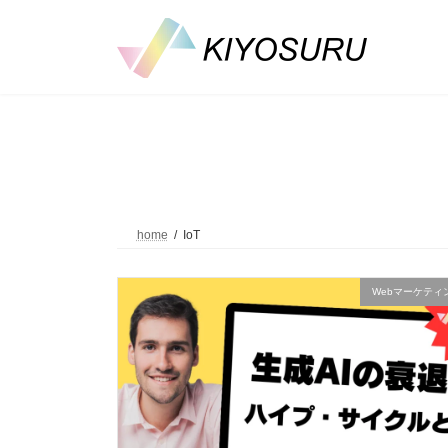
コ
ナ
ン
ビ
テ
ゲ
ン
ー
ツ
シ
へ
ョ
ス
ン
キ
に
ッ
移
プ
動
home
IoT
Webマーケティ