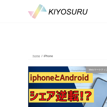
コ
ナ
ン
ビ
テ
ゲ
ン
ー
ツ
シ
へ
ョ
ス
ン
キ
に
ッ
移
プ
動
home
iPhone
Webマーケティ