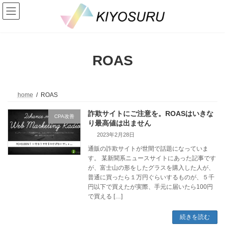
コ
ナ
ン
ビ
テ
ゲ
ン
ー
ツ
シ
へ
ョ
ROAS
ス
ン
キ
に
ッ
移
プ
動
home
ROAS
詐欺サイトにご注意を。ROASはいきな
CPA改善
り最高値は出ません
2023年2月28日
通販の詐欺サイトが世間で話題になっていま
す。 某新聞系ニュースサイトにあった記事です
が、富士山の形をしたグラスを購入した人が、
普通に買ったら１万円ぐらいするものが、５千
円以下で買えたが実際、手元に届いたら100円
で買える […]
続きを読む