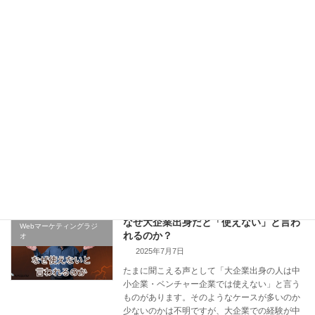
続きを読む
成果が出ないのはパートナーのせい？
BtoB向け施策
「外注ホッパー」が陥るビジネスの罠
2026年1月12日
「あの制作会社は提案力がなかった」「採用し
た人材がすぐに辞めてしまった」 ビジネスを進
める上で、外部パートナーや人材に関する悩み
は尽きないものです。 しかし、もしあなたが短
期間に何度も外注先を変更したり、採用した人
材が定 […]
続きを読む
なぜ大企業出身だと「使えない」と言わ
Webマーケティングラジ
れるのか？
オ
2025年7月7日
たまに聞こえる声として「大企業出身の人は中
小企業・ベンチャー企業では使えない」と言う
ものがあります。そのようなケースが多いのか
少ないのかは不明ですが、大企業での経験が中