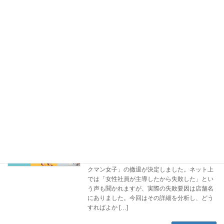
2026年2月16日
「毎日インスタを更新しているのに、来店に繋
がらない…」と疲弊していませんか？実は、飲
食店やサロンなどの地域密着型ビジネスにおい
て、SNS運用よりも先にやるべき重要な集客施
策が存在します。無駄な労力を削減し、近隣の
お客様を効率よく店舗へ誘導するための「2つ
の優先事項」を分かりやすく解説します。
続きを読む
ワークマン女子が失敗したのは女性社員
Webマーケティングラジ
が原因ではない
オ
2025年9月1日
ワークマンが展開していた女性向け店舗「ワー
クマン女子」の撤退が決定しました。ネット上
では「女性社員が主導したから失敗した」とい
う声も聞かれますが、実際の失敗要因は店舗名
にありました。今回はその詳細を分析し、どう
すればよか […]