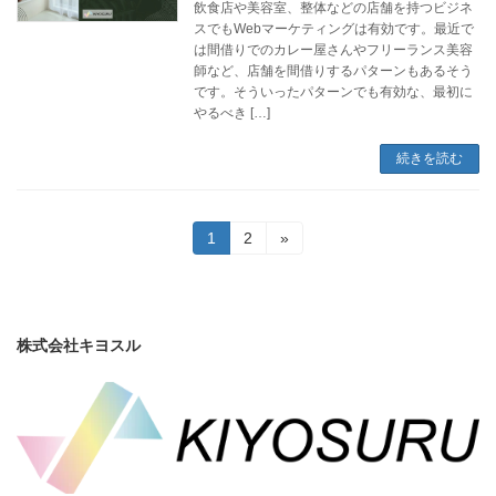
飲食店や美容室、整体などの店舗を持つビジネ
スでもWebマーケティングは有効です。最近で
は間借りでのカレー屋さんやフリーランス美容
師など、店舗を間借りするパターンもあるそう
です。そういったパターンでも有効な、最初に
やるべき […]
続きを読む
投
固
固
1
2
»
定
定
稿
ペ
ペ
ー
ー
の
ジ
ジ
ペ
株式会社キヨスル
ー
ジ
送