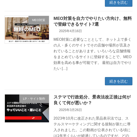
続きを読む
MEO対策を自力でやりたい方向け、無料
MEO対策
で登録できるサイト7選
2025年4月16日
MEO対策に必要なこととして、ネット上で多く
の人・多くのサイトでその店舗や場所が言及さ
れていることがあります。いろいろな店舗情報
をまとめているサイトに登録することで、MEO
効果を高める事が可能です。 最初は自力でやり
たい […]
続きを読む
ステマで行政処分、景表法改正後は何が
LP・サイト制作
良くて何が悪いか？
2025年3月26日
2023年10月に改正された景品表示法では、ス
テルスマーケティングに関する規制が新たに導
入されました。この動画が公表されている頃に
は1年半くらいが経過しているのですが、どの