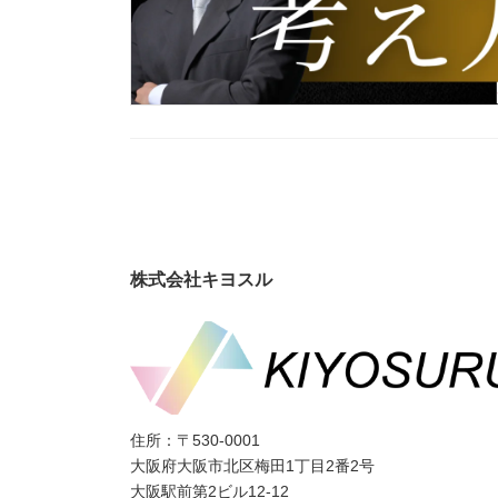
投
稿
の
株式会社キヨスル
ペ
ー
ジ
住所：〒530-0001
送
大阪府大阪市北区梅田1丁目2番2号
大阪駅前第2ビル12-12