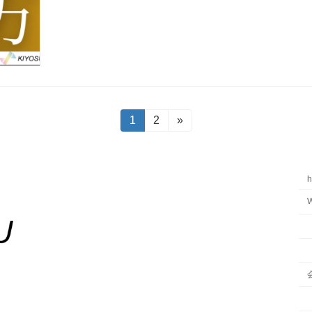
固
1
固
2
»
定
定
ペ
ペ
ー
ー
ジ
ジ