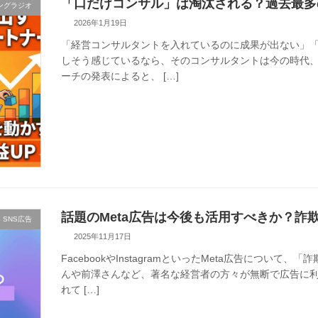
「口だけコンサル」は淘汰される？過去最多
ングラジオ
2026年1月19日
「経営コンサルタントを入れているのに成果が出ない」「
しそう感じているなら、そのコンサルタントは今の時代、
ーチの発表によると、 […]
話題のMeta広告は今後も活用すべきか？詐
SNS広告
2025年11月17日
FacebookやInstagramといったMeta広告につ
んや前澤さんなど、著名な経営者の方々が無断で広告に
れて […]