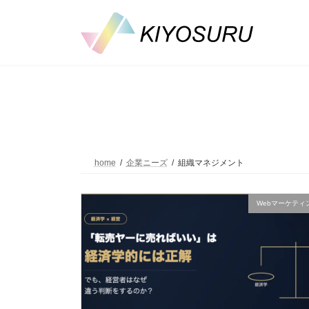
コ
ナ
ン
ビ
テ
ゲ
ン
ー
ツ
シ
へ
ョ
ス
ン
キ
に
ッ
移
プ
動
home
企業ニーズ
組織マネジメント
Webマーケティ