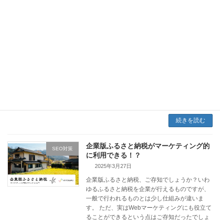
続きを読む
話題のMeta広告は今後も活用すべきか？
SNS広告
詐欺広告問題とブランド毀損リスク
2025年11月17日
FacebookやInstagramといったMeta広告につい
て、「詐欺広告」の話題が大きく取り上げられ
ました。堀江さんや前澤さんなど、著名な経営
者の方々が無断で広告に利用されるなど、その
問題は日本国内でも取り上げられて […]
続きを読む
企業版ふるさと納税がマーケティング的
SEO対策
に利用できる！？
2025年3月27日
企業版ふるさと納税、ご存知でしょうか？いわ
ゆるふるさと納税を企業が行えるものですが、
一般で行われるものとは少し仕組みが違いま
す。 ただ、実はWebマーケティングにも役立て
ることができるという点はご存知だったでしょ