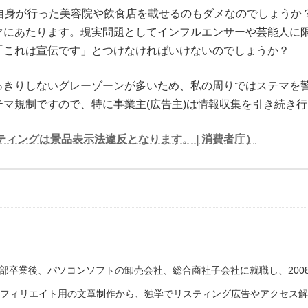
、自身が行った美容院や飲食店を載せるのもダメなのでしょうか
マにあたります。現実問題としてインフルエンサーや芸能人に限
「これは宣伝です」とつけなければいけないのでしょうか？
っきりしないグレーゾーンが多いため、私の周りではステマを
マ規制ですので、特に事業主(広告主)は情報収集を引き続き
ティングは景品表示法違反となります。 | 消費者庁）
学部卒業後、パソコンソフトの卸売会社、総合商社子会社に就職し、200
・アフィリエイト用の文章制作から、独学でリスティング広告やアクセス