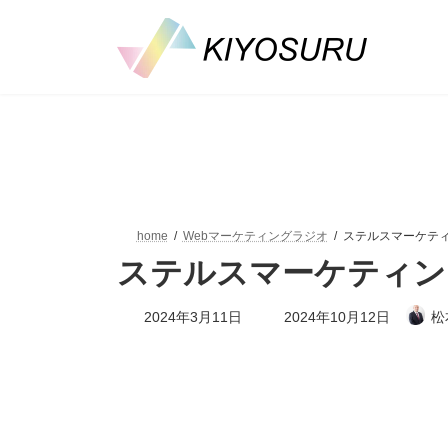
コ
ナ
ン
ビ
テ
ゲ
ン
ー
ツ
シ
へ
ョ
ス
ン
キ
に
ッ
移
プ
動
home
Webマーケティングラジオ
ステルスマーケテ
ステルスマーケティン
最
2024年3月11日
2024年10月12日
松
終
更
新
日
時
: