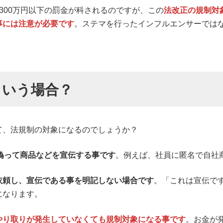
300万円以下の罰金が科されるのですが、この
法改正の規制対
事には注意が必要です
。ステマを行ったインフルエンサーでは
ういう場合？
て、法規制の対象になるのでしょうか？
と偽って商品などを宣伝する事です
。例えば、社員に匿名で自社
依頼し、宣伝である事を明記しない場合です
。「これは宣伝で
になります。
やり取りが発生していなくても規制対象になる事です
。お金が