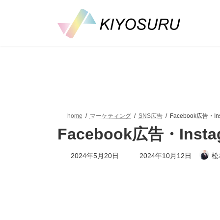
コ
ナ
ン
ビ
テ
ゲ
ン
ー
ツ
シ
へ
ョ
ス
ン
キ
に
ッ
移
プ
動
home
マーケティング
SNS広告
Facebook広告・
Facebook広告・In
最
2024年5月20日
2024年10月12日
松
終
更
新
日
時
: