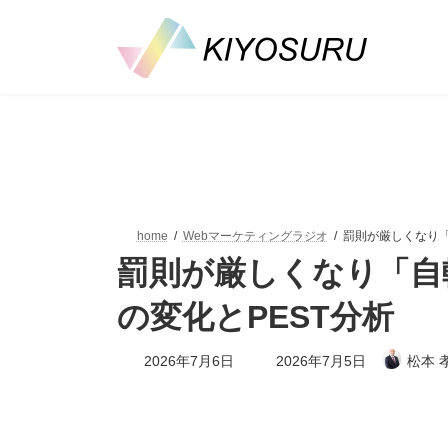
コ
ナ
ン
ビ
テ
ゲ
ン
ー
ツ
シ
へ
ョ
ス
ン
キ
に
ッ
移
プ
動
home
Webマーケティングラジオ
罰則が厳しくなり「
罰則が厳しくなり「自
の変化とPEST分析
最
2026年7月6日
2026年7月5日
松本 
終
更
新
日
時