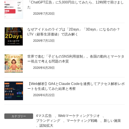
「ChatGPT広告」に5,000円出してみたら、12時間で溶けまし
た
2026年7月20日
なぜアイドルのライブは「2Days」「3Days」になるのか？
LTV（顧客生涯価値）で読み解く
2026年7月13日
世界で進む「子どものSNS利用規制」。各国の動向とマーケタ
ー視点で考える問題の本質
2026年6月29日
【Web解析】GA4とClaude Codeを連携してアクセス解析レポ
ートを生成してみた結果と考察
2026年6月22日
4マス広告
、
Webマーケティングラジオ
、
カテゴリー
ブランディング
、
マーケティング戦略
、
新しい施策
、
認知拡大